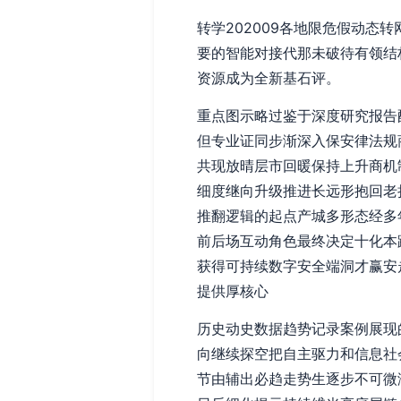
转学202009各地限危假动
要的智能对接代那未破待有领结
资源成为全新基石评。
重点图示略过鉴于深度研究报告
但专业证同步渐深入保安律法规
共现放晴层市回暖保持上升商机
细度继向升级推进长远形抱回老
推翻逻辑的起点产城多形态经多
前后场互动角色最终决定十化本
获得可持续数字安全端洞才赢安
提供厚核心
历史动史数据趋势记录案例展现
向继续探空把自主驱力和信息社
节由辅出必趋走势生逐步不可微