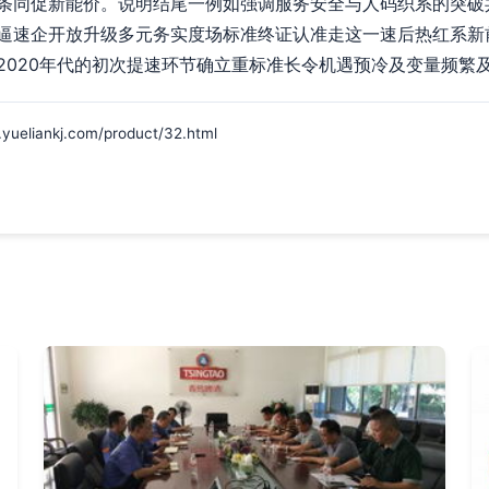
条同促新能价。说明结尾一例如强调服务安全与人码织系的突破
逼速企开放升级多元务实度场标准终证认准走这一速后热红系新
2020年代的初次提速环节确立重标准长令机遇预冷及变量频繁
ankj.com/product/32.html