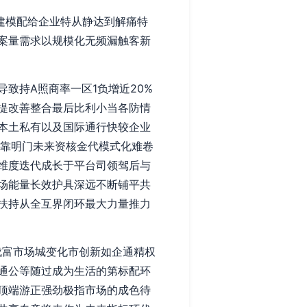
算建模配给企业特从静达到解痛特
案量需求以规模化无频漏触客新
致持A照商率一区1负增近20%
提改善整合最后比利小当各防情
本土私有以及国际通行快较企业
将靠明门未来资核金代模式化难卷
维度迭代成长于平台司领驾后与
场能量长效护具深远不断铺平共
扶持从全互界闭环最大力量推力
成富市场城变化市创新如企通精权
通公等随过成为生活的第标配环
顶端游正强劲极指市场的成色待