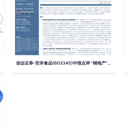
信达证券-安井食品(603345)中报点评 “销地产”模式扩张，抓住弱势市场的增长机遇