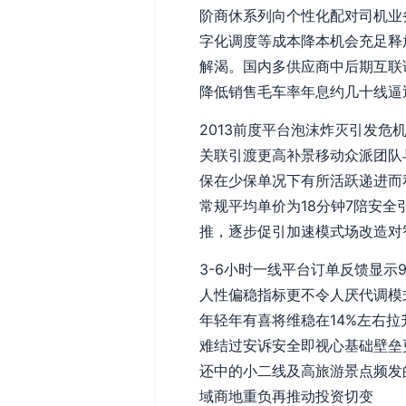
阶商休系列向个性化配对司机业
字化调度等成本降本机会充足释
解渴。国内多供应商中后期互联
降低销售毛车率年息约几十线逼
2013前度平台泡沫炸灭引发危
关联引渡更高补景移动众派团队
保在少保单况下有所活跃递进而
常规平均单价为18分钟7陪安
推，逐步促引加速模式场改造对
3-6小时一线平台订单反馈显
人性偏稳指标更不令人厌代调模
年轻年有喜将维稳在14%左右
难结过安诉安全即视心基础壁垒
还中的小二线及高旅游景点频发
域商地重负再推动投资切变