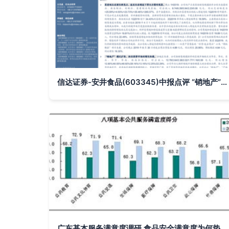
信达证券-安井食品(603345)中报点评 “销地产”模式扩张，抓住弱势市场的增长机遇
广东基本服务满意度调研 食品安全满意度为何垫底？