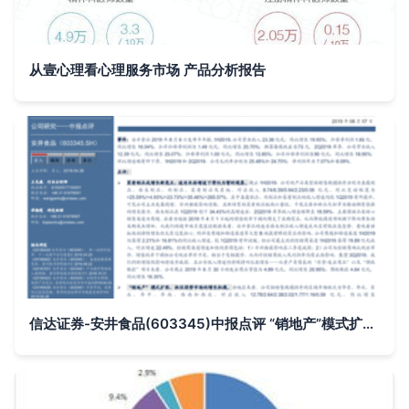
从壹心理看心理服务市场 产品分析报告
信达证券-安井食品(603345)中报点评 “销地产”模式扩张，抓住弱势市场的增长机遇