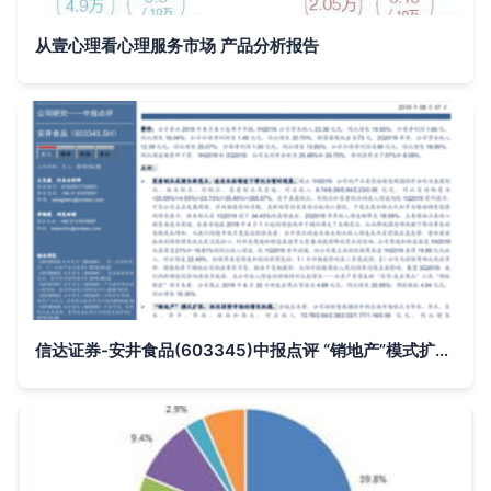
从壹心理看心理服务市场 产品分析报告
信达证券-安井食品(603345)中报点评 “销地产”模式扩张，抓住弱势市场的增长机遇